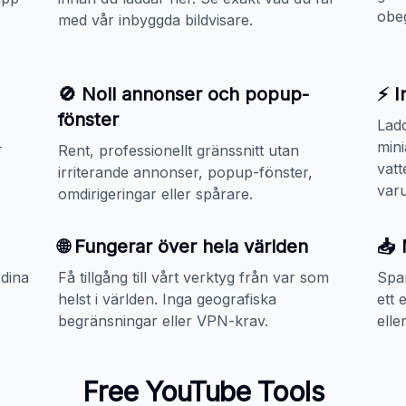
obe
med vår inbyggda bildvisare.
🚫 Noll annonser och popup-
⚡ I
fönster
Lad
-
mini
Rent, professionellt gränssnitt utan
vatt
irriterande annonser, popup-fönster,
var
omdirigeringar eller spårare.
🌐 Fungerar över hela världen
📥 
dina
Få tillgång till vårt verktyg från var som
Spar
helst i världen. Inga geografiska
ett 
begränsningar eller VPN-krav.
elle
Free YouTube Tools