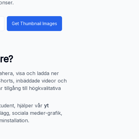
onser.
Get Thumbnail Images
re?
rahera, visa och ladda ner
Shorts, inbäddade videor och
llgång till högkvalitativa
tudent, hjälper vår
yt
ägg, sociala medier-grafik,
minstallation.