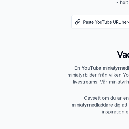
- hel
Va
En
YouTube miniatyrned
miniatyrbilder från vilken 
livestreams. Vår miniatyr
Oavsett om du är en 
miniatyrnedladdare
dig att
inspiration e