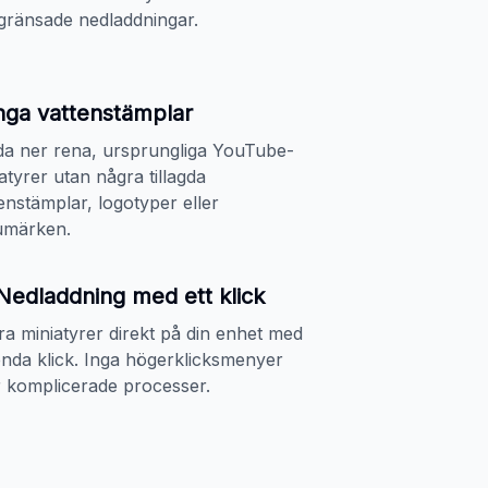
gränsade nedladdningar.
nga vattenstämplar
da ner rena, ursprungliga YouTube-
atyrer utan några tillagda
enstämplar, logotyper eller
umärken.
Nedladdning med ett klick
a miniatyrer direkt på din enhet med
enda klick. Inga högerklicksmenyer
r komplicerade processer.