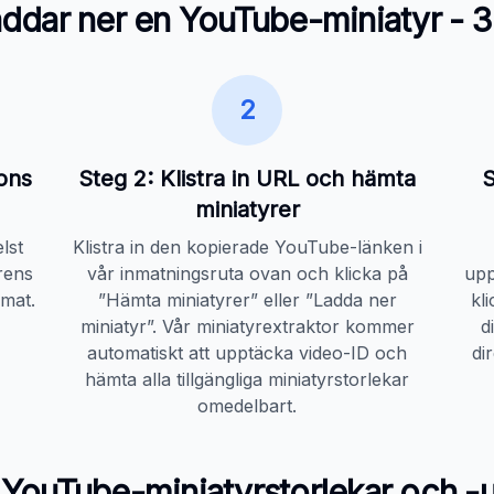
ddar ner en YouTube-miniatyr - 3
2
ons
Steg 2: Klistra in URL och hämta
S
miniatyrer
lst
Klistra in den kopierade YouTube-länken i
rens
vår inmatningsruta ovan och klicka på
upp
rmat.
”Hämta miniatyrer” eller ”Ladda ner
kl
miniatyr”. Vår miniatyrextraktor kommer
d
automatiskt att upptäcka video-ID och
di
hämta alla tillgängliga miniatyrstorlekar
omedelbart.
a YouTube-miniatyrstorlekar och -