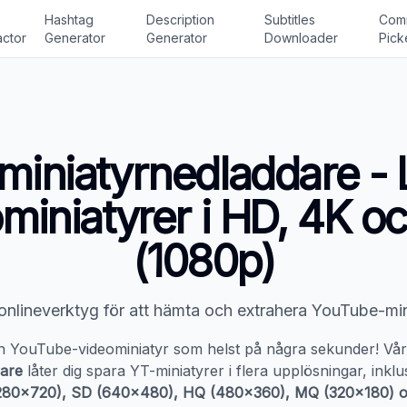
Hashtag
Description
Subtitles
Com
actor
Generator
Generator
Downloader
Pick
miniatyrnedladdare - 
miniatyrer i HD, 4K oc
(1080p)
 onlineverktyg för att hämta och extrahera YouTube-min
en YouTube-videominiatyr som helst på några sekunder! Vå
dare
låter dig spara YT-miniatyrer i flera upplösningar, inkl
280x720), SD (640x480), HQ (480x360), MQ (320x180) 