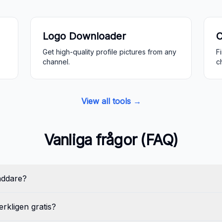
Logo Downloader
C
Get high-quality profile pictures from any
F
channel.
c
View all tools →
Vanliga frågor (FAQ)
addare?
rkligen gratis?