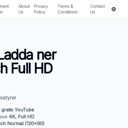
ment
About
Privacy
Terms &
Contact
Change
er
Us
Policy
Conditions
Us
Ladda ner
h Full HD
iatyrer
r
gratis YouTube
usive
4K, Full HD
och Normal (120x90)