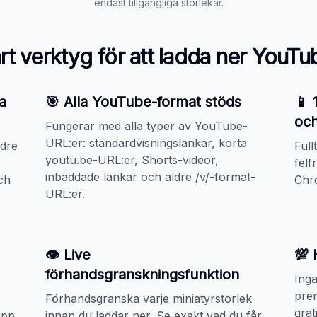
endast tillgängliga storlekar.
årt verktyg för att ladda ner YouT
a
🎯 Alla YouTube-format stöds
📱 
och
Fungerar med alla typer av YouTube-
URL:er: standardvisningslänkar, korta
ndre
Full
youtu.be-URL:er, Shorts-videor,
felf
inbäddade länkar och äldre /v/-format-
ch
Chro
URL:er.
👁️ Live
💯 
förhandsgranskningsfunktion
Inga
pre
Förhandsgranska varje miniatyrstorlek
gra
upp
innan du laddar ner. Se exakt vad du får