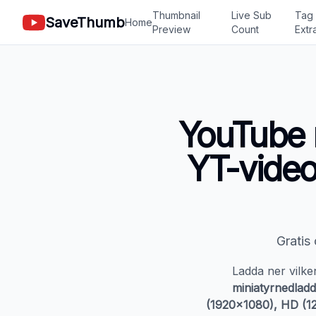
Thumbnail
Live Sub
Tag
SaveThumb
Home
Preview
Count
Extr
YouTube 
YT-video
Gratis
Ladda ner vilk
miniatyrnedlad
(1920x1080), HD (1