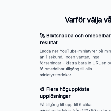
Varför välja v
🚀 Blixtsnabba och omedelbar
resultat
Ladda ner YouTube-miniatyrer på mi
än 1 sekund. Ingen väntan, inga
förseningar - klistra bara in URL:en o
få omedelbar tillgång till alla
miniatyrstorlekar.
🎨 Flera högupplösta
upplösningar
Få tillgång till upp till 6 olika
miniatyrstorlekar från 120x90 pixlar 