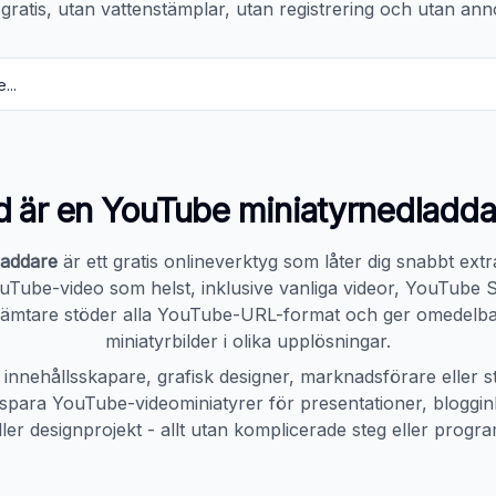
t gratis, utan vattenstämplar, utan registrering och utan ann
d är en YouTube miniatyrnedladda
laddare
är ett gratis onlineverktyg som låter dig snabbt ext
YouTube-video som helst, inklusive vanliga videor, YouTube 
hämtare stöder alla YouTube-URL-format och ger omedelbar ti
miniatyrbilder i olika upplösningar.
innehållsskapare, grafisk designer, marknadsförare eller s
 spara YouTube-videominiatyrer för presentationer, blogginl
ller designprojekt - allt utan komplicerade steg eller progra