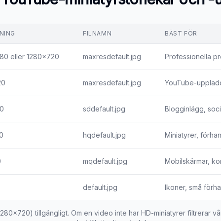
NING
FILNAMN
BÄST FÖR
80 eller 1280x720
maxresdefault.jpg
Professionella pro
20
maxresdefault.jpg
YouTube-uppladdn
0
sddefault.jpg
Blogginlägg, soci
0
hqdefault.jpg
Miniatyrer, förha
0
mqdefault.jpg
Mobilskärmar, ko
default.jpg
Ikoner, små förha
1280x720) tillgängligt. Om en video inte har HD-miniatyrer filtrerar v